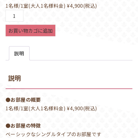
1名様/1室(大人1名様料金) ¥4,900(税込)
シ
ン
お買い物カゴに追加
グ
ル
ル
説明
ー
ム
B
説明
（喫
煙
●お部屋の概要
可）
1名様/1室(大人1名様料金) ¥4,900(税込)
個
●お部屋の特徴
ベーシックなシングルタイプのお部屋です